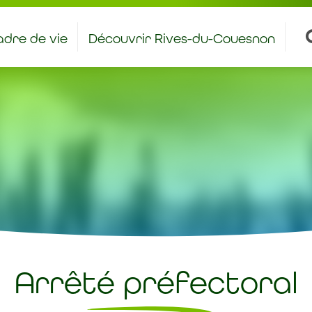
dre de vie
Découvrir Rives-du-Couesnon
antiers et stages à caractère éducatif
Bienvenue aux nouveaux rivois – rivoises
Arrêté préfectoral