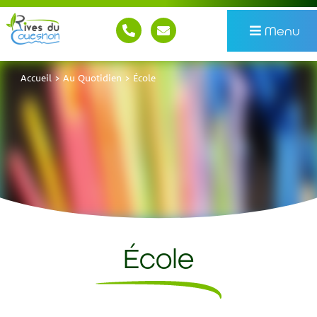
Menu
Accueil
>
Au Quotidien
>
École
École