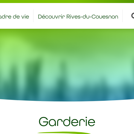
dre de vie
Découvrir Rives-du-Couesnon
antiers et stages à caractère éducatif
Bienvenue aux nouveaux rivois – rivoises
Garderie