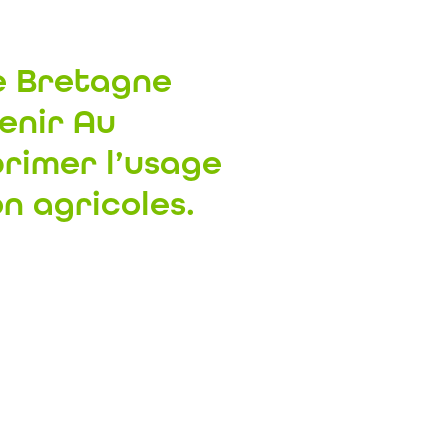
de Bretagne
tenir
A
u
primer l’usage
n agricoles.