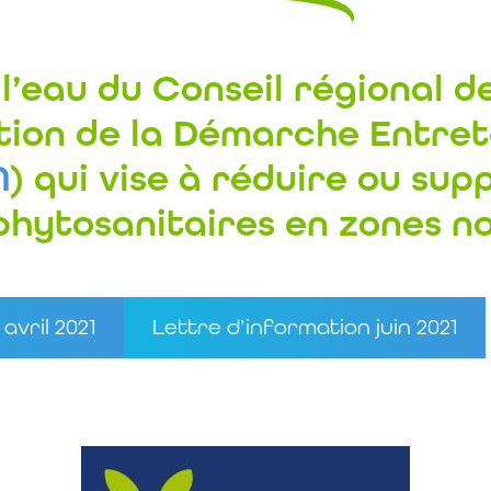
 l’eau du Conseil régional 
tion de la
D
émarche
E
ntre
N
) qui vise à réduire ou sup
phytosanitaires en zones no
avril 2021
Lettre d’information juin 2021