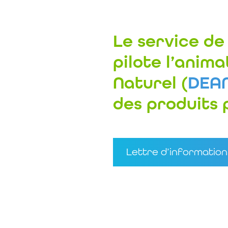
Le service de
pilote l’anima
N
aturel (
DEA
des produits 
Lettre d’information 