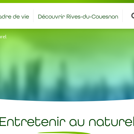
dre de vie
Découvrir Rives-du-Couesnon
antiers et stages à caractère éducatif
Bienvenue aux nouveaux rivois – rivoises
urel
Entretenir au nature