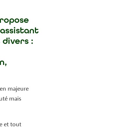
ropose
 assistant
divers :
n,
 en majeure
uté mais
e et tout