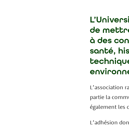
L’Univers
de mettre
à des con
santé, hi
technique
environn
L’association r
partie la com
également les
L’adhésion donn