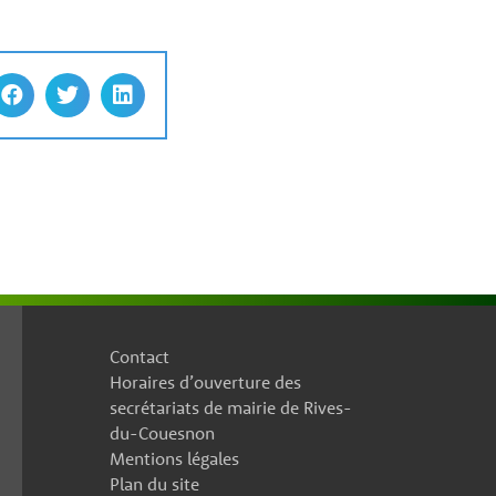
Contact
Horaires d’ouverture des
secrétariats de mairie de Rives-
du-Couesnon
Mentions légales
Plan du site