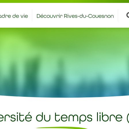
dre de vie
Découvrir Rives-du-Couesnon
antiers et stages à caractère éducatif
Bienvenue aux nouveaux rivois – rivoises
ersité du temps libre 