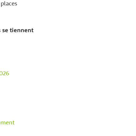
 places
s se tiennent
2026
nement