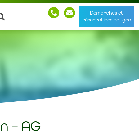
Démarches et
réservations en ligne
n – AG