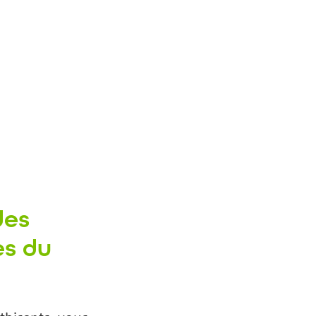
des
es du