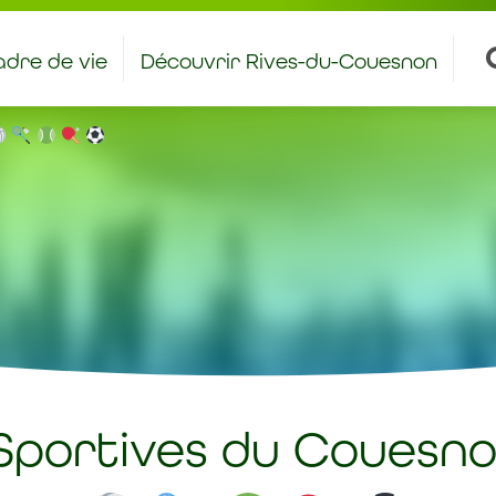
dre de vie
Découvrir Rives-du-Couesnon
antiers et stages à caractère éducatif
Bienvenue aux nouveaux rivois – rivoises
 Sportives du Couesno