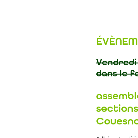
ÉVÈNEM
Vendredi 
dans le f
assembl
sections
Couesno