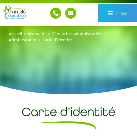
Menu
Accueil
>
Ma mairie
>
Démarches administratives
>
Administration
>
Carte d’identité
Carte d’identité