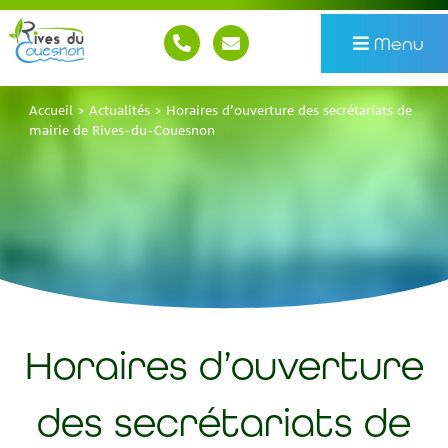
Menu
Accueil
>
Actualités
>
Horaires d’ouverture des secrétariats de
mairie de Rives-du-Couesnon
Horaires d’ouverture
des secrétariats de