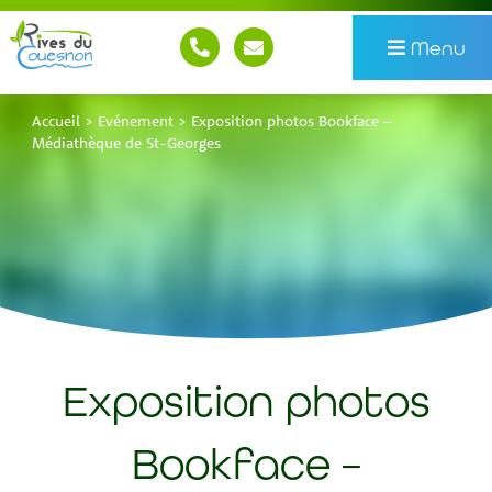
Menu
Accueil
>
Evénement
>
Exposition photos Bookface –
Médiathèque de St-Georges
Exposition photos
Bookface –