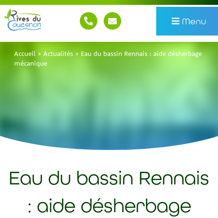
Menu
Accueil
>
Actualités
>
Eau du bassin Rennais : aide désherbage
mécanique
Eau du bassin Rennais
: aide désherbage