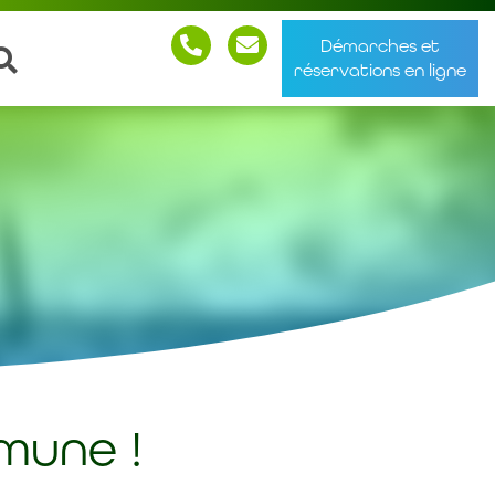
Démarches et
réservations en ligne
mune !