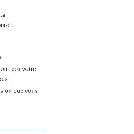
la
aire”.
).
voir reçu votre
ous ;
ission que vous