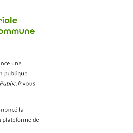
riale
 commune
ance une
on publique
Public.fr
vous
annoncé la
la plateforme de