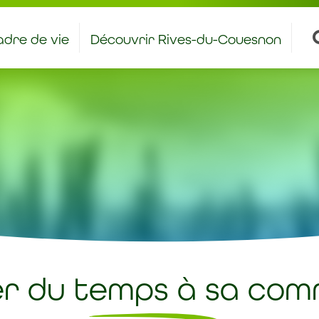
dre de vie
Découvrir Rives-du-Couesnon
antiers et stages à caractère éducatif
Bienvenue aux nouveaux rivois – rivoises
r du temps à sa com