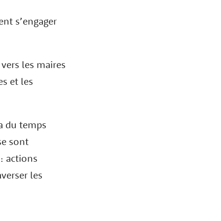
ent s’engager
 vers les maires
s et les
 a du temps
se sont
: actions
averser les