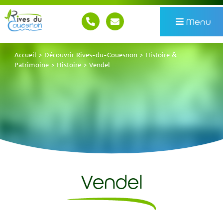
Menu
Accueil
>
Découvrir Rives-du-Couesnon
>
Histoire &
Patrimoine
>
Histoire
>
Vendel
Vendel