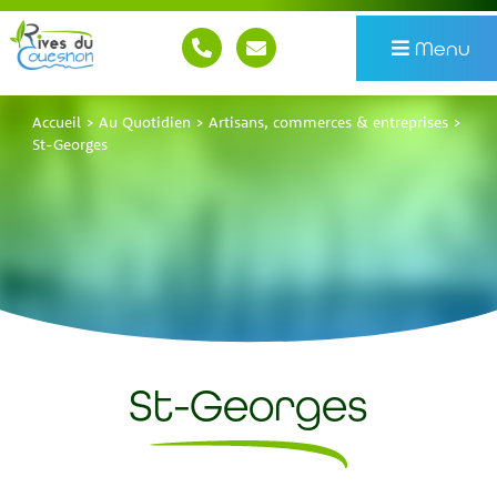
Menu
Accueil
>
Au Quotidien
>
Artisans, commerces & entreprises
>
St-Georges
St-Georges