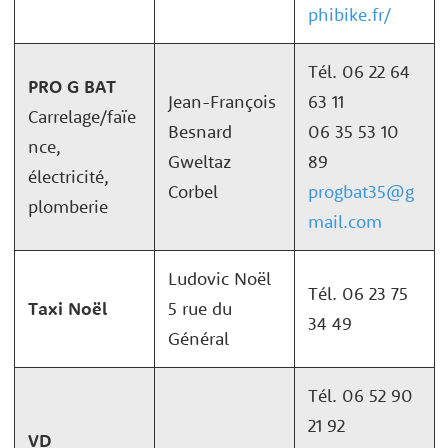
phibike.fr/
Tél. 06 22 64
PRO G BAT
Jean-François
63 11
Carrelage/faïe
Besnard
06 35 53 10
nce,
Gweltaz
89
électricité,
Corbel
progbat35@g
plomberie
mail.com
Ludovic Noël
Tél. 06 23 75
Taxi Noël
5 rue du
34 49
Général
Tél. 06 52 90
21 92
VD