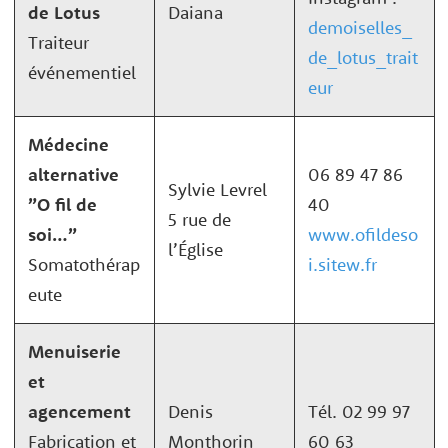
de Lotus
Daiana
demoiselles_
Traiteur
de_lotus_tr
ait
événementiel
eur
Médecine
alternative
06 89 47 86
Sylvie Levrel
”O fil de
40
5 rue de
soi…”
www.ofildeso
l’Église
Somatothérap
i.sitew.fr
eute
Menuiserie
et
agencement
Denis
Tél. 02 99 97
Fabrication et
Monthorin
60 63