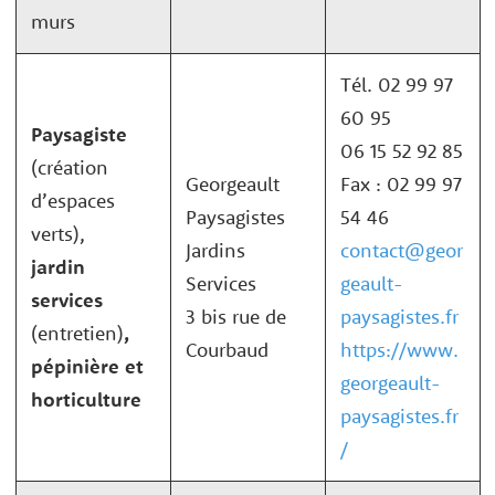
murs
Tél. 02 99 97
60 95
Paysagiste
06 15 52 92 85
(création
Georgeault
Fax : 02 99 97
d’espaces
Paysagistes
54 46
verts),
Jardins
contact@geor
jardin
Services
geault-
services
3 bis rue de
paysagistes.fr
(entretien)
,
Courbaud
https://www.
pépinière et
georgeault-
horticulture
paysagistes.fr
/