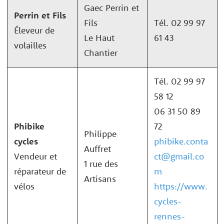
Gaec Perrin et
Perrin et Fils
Fils
Tél. 02 99 97
Éleveur de
Le Haut
61 43
volailles
Chantier
Tél. 02 99 97
58 12
06 31 50 89
Phibike
72
Philippe
cycles
phibike.conta
Auffret
Vendeur et
ct@gmail.co
1 rue des
réparateur de
m
Artisans
vélos
https://www.
cycles-
rennes-