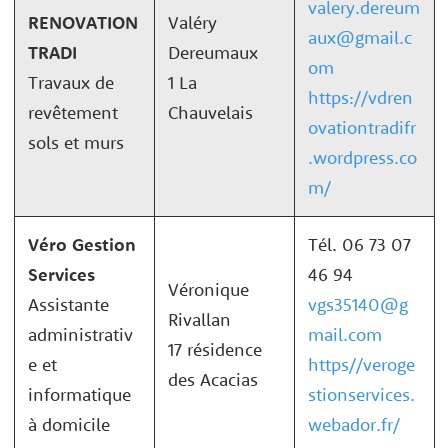
valery.dereum
RENOVATION
Valéry
aux@gmail.c
TRADI
Dereumaux
om
Travaux de
1 La
https://vdren
revêtement
Chauvelais
ovationtradifr
sols et murs
.wordpress.co
m/
Véro Gestion
Tél. 06 73 07
Services
46 94
Véronique
Assistante
vgs35140@g
Rivallan
administrativ
mail.com
17 résidence
e et
https//veroge
des Acacias
informatique
stionservices.
à domicile
webador.fr/