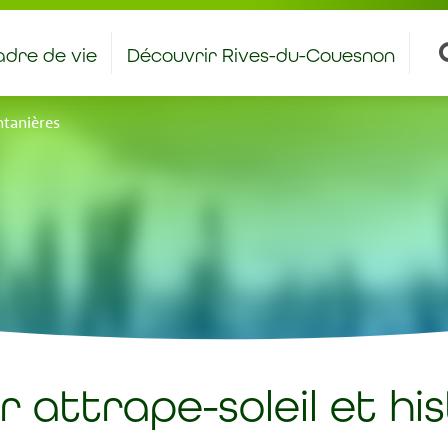
dre de vie
Découvrir Rives-du-Couesnon
antiers et stages à caractère éducatif
Bienvenue aux nouveaux rivois – rivoises
intanières
r attrape-soleil et hi