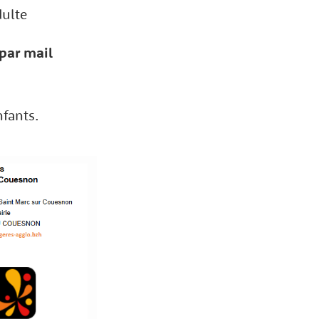
dulte
par mail
nfants.